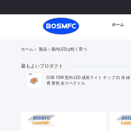
ホーム
ホーム
製品
屋内LEDは軽く育つ
最もよいプロダクト
COB 10W 室内 LED 成長ライト チップ 白 赤 緑
青 黄色 全スペクトル