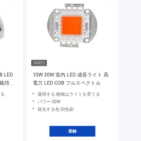
 LED
10W 30W 室内 LED 成長ライト 高
物栽培ラ
電力 LED COB フルスペクトル
てる
適用する:植物はライトを育てる
パワー:30W
発光する色:四色刷
接触