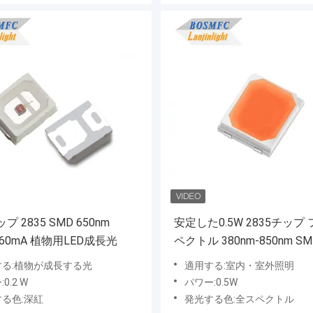
 2835 SMD 650nm
安定した0.5W 2835チップ
m 60mA 植物用LED成長光
ペクトル 380nm-850nm SM
成長ライト
する:植物が成長する光
適用する:室内・室外照明
0.2 W
パワー:0.5W
る色:深紅
発光する色:全スペクトル