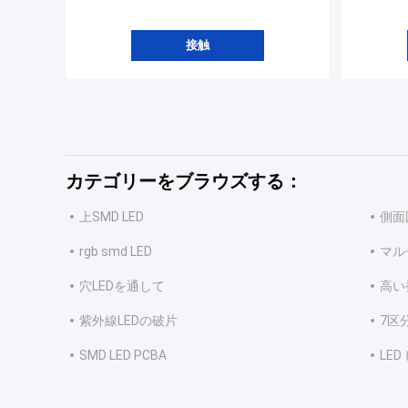
接触
カテゴリーをブラウズする：
上SMD LED
側面図
rgb smd LED
マル
穴LEDを通して
高い
紫外線LEDの破片
7区
SMD LED PCBA
LE