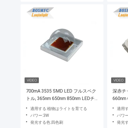
700mA 3535 SMD LED フルスペク
深赤チップ
トル, 365nm 650nm 850nm LEDチ
660n
ップタイプ
適用する:植物はライトを育てる
適用
パワー:3W
パワー:
発光する色:四色刷
発光す