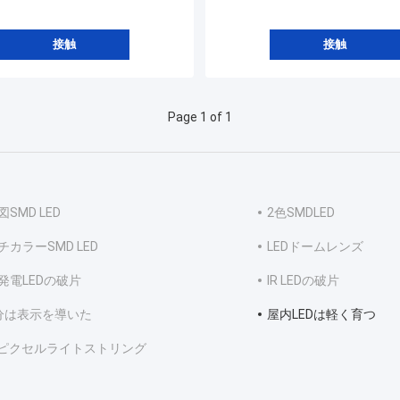
接触
接触
Page 1 of 1
SMD LED
2色SMDLED
チカラーSMD LED
LEDドームレンズ
発電LEDの破片
IR LEDの破片
分は表示を導いた
屋内LEDは軽く育つ
D ピクセルライトストリング