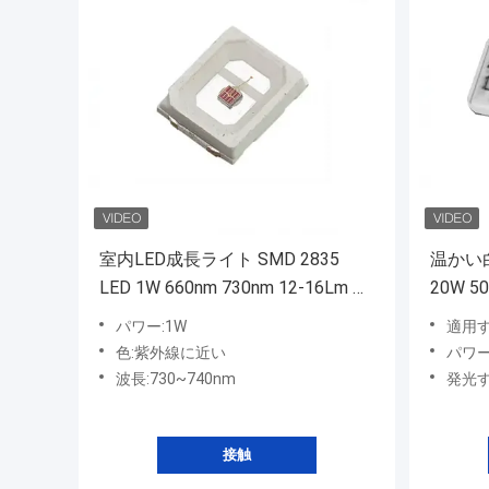
室内LED成長ライト SMD 2835
温かい白
LED 1W 660nm 730nm 12-16Lm 植
20W 
物用
パワー:1W
適用
色:紫外線に近い
パワー
波長:730~740nm
発光す
接触