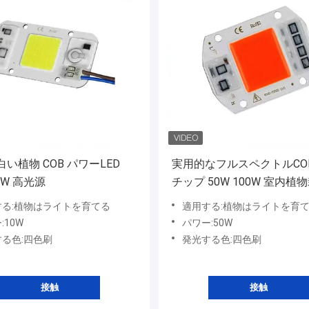
い植物 COB パワーLED
実用的なフルスペクトルCOB
50W 高光源
チップ 50W 100W 室内植
ンプ
する:植物はライトを育てる
適用する:植物はライトを育
:10W
パワー:50W
る色:四色刷
発光する色:四色刷
接触
接触