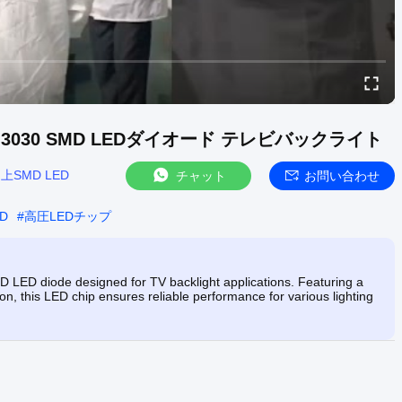
ト 3030 SMD LEDダイオード テレビバックライト
:
上SMD LED
チャット
お問い合わせ
D
#
高圧LEDチップ
 LED diode designed for TV backlight applications. Featuring a
on, this LED chip ensures reliable performance for various lighting