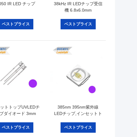
050 IR LED チップ
38kHz IR LEDチップ受信
機 6.8x6.0mm
B0038YCME リモコン制
御システム用
ベストプライス
ベストプライス
ットトップUVLEDチ
385nm 395nm紫外線
プダイオード 3mm
LEDチップ,インセットト
ough Hole 365nm 宝
ラップSMDLED 3030
石検出用
1W
ベストプライス
ベストプライス