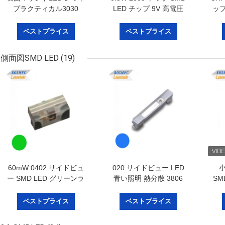
プラクティカル3030
LED チップ 9V 高電圧
ップ
SMD LEDチップ
白
LEDPCBモジュール
ベストプライス
ベストプライス
側面図SMD LED
(19)
60mW 0402 サイドビュ
020 サイドビュー LED
ー SMD LED グリーンラ
青い照明 熱分散 3806
SM
イト 1005サイズ LEDチ
SMD LED チップタイプ
ライ
ップ インディケーターラ
イ
ベストプライス
ベストプライス
イト