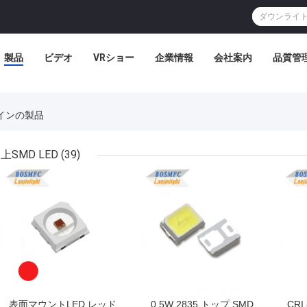
製品
ビデオ
VRショー
企業情報
会社案内
品質管
 オンラインの製品
上SMD LED
(39)
表面マウントLED レッド
0.5W 2835 トップ SMD
CRI