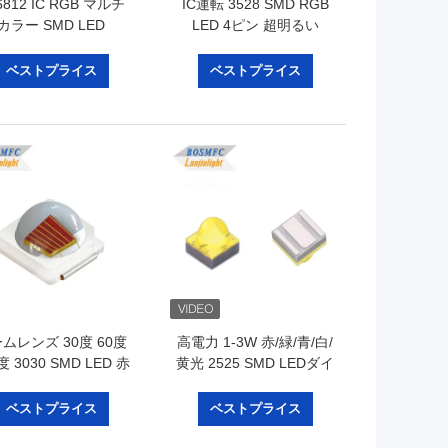
6812 IC RGB マルチ
IC運転 3528 SMD RGB
カラー SMD LED
LED 4ピン 超明るい
PLCC4 SMD 多彩型 LED
ベストプライス
ベストプライス
ムレンズ 30度 60度
高電力 1-3W 赤/緑/青/白/
度 3030 SMD LED 赤
黄光 2525 SMD LEDダイ
青青アンバー 白 高明
オードドームレンズ 自動
度ダイオード
車用ライト
ベストプライス
ベストプライス