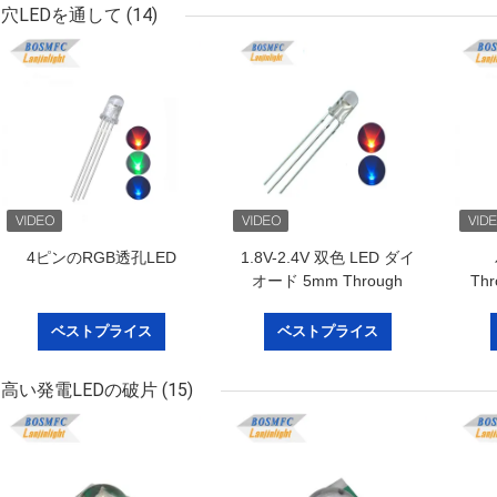
穴LEDを通して
(14)
4ピンのRGB透孔LED
1.8V-2.4V 双色 LED ダイ
オード 5mm Through
Thr
Hole 赤 青 色 高明るさ
能
ベストプライス
ベストプライス
高い発電LEDの破片
(15)