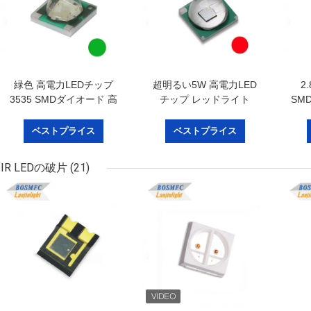
緑色 高電力LEDチップ
超明るい5W 高電力LED
2
3535 SMDダイオード 高
チップ レッドライト
SMD
ルメン 3W
5050 SMD 耐久性
ベストプライス
ベストプライス
IR LEDの破片
(21)