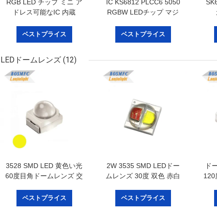
RGB LED チップ ミニ ア
IC KS6812 PLCC6 5050
SK
ドレス可能なIC 内蔵
RGBW LEDチップ マジ
1010 Rgb SMD LED Full
ックライト 装飾用
Color LED ディスプレイ
ベストプライス
ベストプライス
LEDドームレンズ
(12)
3528 SMD LED 黄色い光
2W 3535 SMD LEDドー
ドー
60度目角ドームレンズ 交
ムレンズ 30度 双色 赤白
120
通信号用のアンバー式
350mA 高明るさ LEDダ
緑
LED ダイオードライト
イオード
ベストプライス
ベストプライス