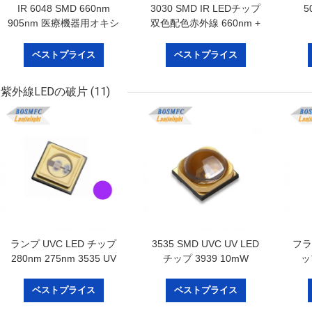
IR 6048 SMD 660nm
3030 SMD IR LEDチップ
5
905nm 医療機器用オキシ
双色配色赤外線 660nm +
メーター用赤外線LEDチ
850nm チップ LEDライ
ップ
ト 美容療法
ベストプライス
ベストプライス
紫外線LEDの破片
(11)
ランプ UVC LED チップ
3535 SMD UVC UV LED
フラ
280nm 275nm 3535 UV
チップ 3939 10mW
ッ
LED 滅菌装置
15mW 270nm 275nm
Thr
280nm LEDランプ用
ベストプライス
ベストプライス