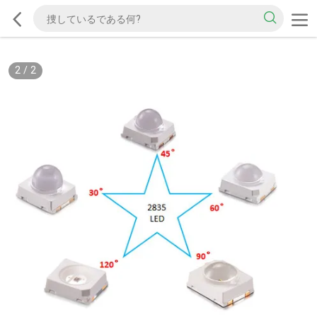
2
/
2