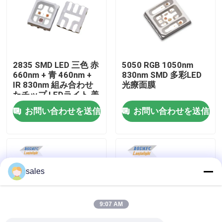
VRショー
企業情報
2835 SMD LED 三色 赤
5050 RGB 1050nm
660nm + 青 460nm +
830nm SMD 多彩LED
IR 830nm 組み合わせ
光療面膜
会社案内
たチップ LEDライト 美
容療法 顔光
お問い合わせを送信
お問い合わせを送信
品質管理
お問い合わせ
sales
ニュース
9:07 AM
すべての場合