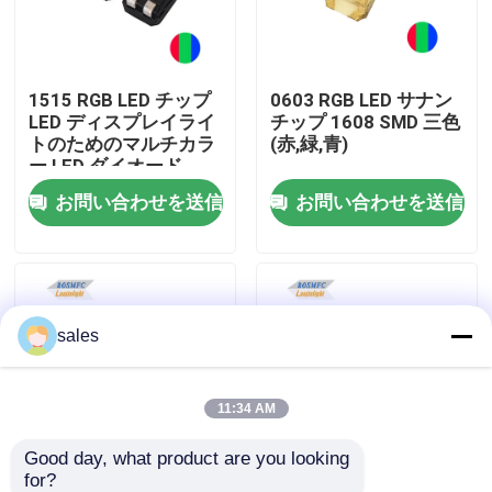
VRショー
1515 RGB LED チップ
0603 RGB LED サナン
LED ディスプレイライ
チップ 1608 SMD 三色
企業情報
トのためのマルチカラ
(赤,緑,青)
ー LED ダイオード
お問い合わせを送信
お問い合わせを送信
会社案内
品質管理
sales
お問い合わせ
ニュース
11:34 AM
Good day, what product are you looking 
すべての場合
for?
0805 RGB SMD 長寿命
1.5W 5050 RGB LEDド