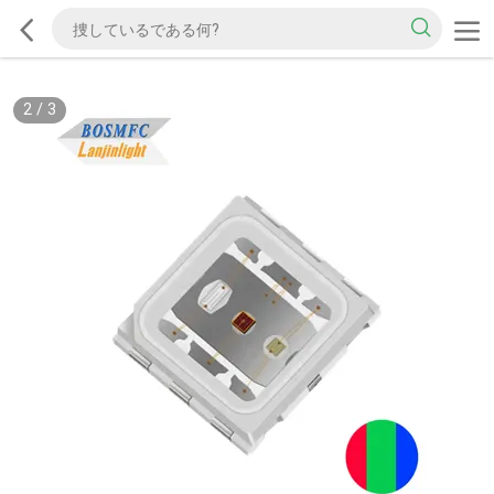
2
/
3